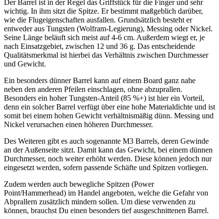
Der Barrel ist in der Regel das Griffstück für die Finger und sehr
wichtig. In ihm sitzt die Spitze. Er bestimmt maßgeblich darüber,
wie die Flugeigenschaften ausfallen. Grundsätzlich besteht er
entweder aus Tungsten (Wolfram-Legierung), Messing oder Nickel.
Seine Länge beläuft sich meist auf 4-6 cm. Außerdem wiegt er, je
nach Einsatzgebiet, zwischen 12 und 36 g. Das entscheidende
Qualitätsmerkmal ist hierbei das Verhältnis zwischen Durchmesser
und Gewicht.
Ein besonders dünner Barrel kann auf einem Board ganz nahe
neben den anderen Pfeilen einschlagen, ohne abzuprallen.
Besonders ein hoher Tungsten-Anteil (85 %+) ist hier ein Vorteil,
denn ein solcher Barrel verfügt über eine hohe Materialdichte und ist
somit bei einem hohen Gewicht verhältnismäßig dünn. Messing und
Nickel verursachen einen höheren Durchmesser.
Des Weiteren gibt es auch sogenannte M3 Barrels, deren Gewinde
an der Außenseite sitzt. Damit kann das Gewicht, bei einem dünnen
Durchmesser, noch weiter erhöht werden. Diese können jedoch nur
eingesetzt werden, sofern passende Schäfte und Spitzen vorliegen.
Zudem werden auch bewegliche Spitzen (Power
Point/Hammerhead) im Handel angeboten, welche die Gefahr von
Abprallern zusätzlich mindern sollen. Um diese verwenden zu
können, brauchst Du einen besonders tief ausgeschnittenen Barrel.