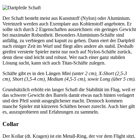
Der Schaft besteht meist aus Kunststoff (Nylon) oder Aluminium.
Vereinzelt werden auch Exemplare aus Kohlenstoff angeboten. Er
sollte sich durch 2 Eigenschaften auszeichnen: ein geringes Gewicht
bei maximaler Robustheit. Besonders Aluminium-Schäfte sind
anfällig, zu verbiegen und kaputt zu gehen. Dann eiert der Dartpfeil
nach einiger Zeit im Wurf und fliegt alles andere als stabil. Deshalb
greifen versierte Spieler meist nur noch auf Nylon-Schäfte zurück,
denn diese sind leicht und robust. Wer nach einer ganz stabilen
Lösung sucht, kann sich auch Titan-Schäfte zulegen.
Schäfte gibt es in den Längen
Mini (unter 2 cm), X-Short (2,5-3
cm), Short (3,5-4 cm), Medium (4,5-5 cm), sowie Long (über 5 cm).
Grundsätzlich erhöht ein langer Schaft die Stabilität im Flug, weil er
das schwere Gewicht des Barrels damit etwas nach hinten verlagert
und den Pfeil somit ausgeglichener macht. Dennoch kommen
manche Spieler mit kürzeren Schäften besser zurecht. Auch hier gilt
es, auszuprobieren und Erfahrungen zu sammeln.
Collar
Der Kollar (dt. Kragen) ist ein Metall-Ring, der vor dem Flight sitzt.