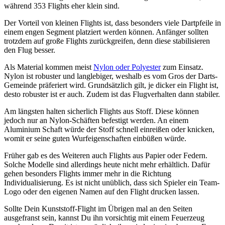
während 353 Flights eher klein sind.
Der Vorteil von kleinen Flights ist, dass besonders viele Dartpfeile in
einem engen Segment platziert werden können. Anfänger sollten
trotzdem auf große Flights zurückgreifen, denn diese stabilisieren
den Flug besser.
Als Material kommen meist
Nylon oder Polyester
zum Einsatz.
Nylon ist robuster und langlebiger, weshalb es vom Gros der Darts-
Gemeinde präferiert wird. Grundsätzlich gilt, je dicker ein Flight ist,
desto robuster ist er auch. Zudem ist das Flugverhalten dann stabiler.
Am längsten halten sicherlich Flights aus Stoff. Diese können
jedoch nur an Nylon-Schäften befestigt werden. An einem
Aluminium Schaft würde der Stoff schnell einreißen oder knicken,
womit er seine guten Wurfeigenschaften einbüßen würde.
Früher gab es des Weiteren auch Flights aus Papier oder Federn.
Solche Modelle sind allerdings heute nicht mehr erhältlich. Dafür
gehen besonders Flights immer mehr in die Richtung
Individualisierung. Es ist nicht unüblich, dass sich Spieler ein Team-
Logo oder den eigenen Namen auf den Flight drucken lassen.
Sollte Dein Kunststoff-Flight im Übrigen mal an den Seiten
ausgefranst sein, kannst Du ihn vorsichtig mit einem Feuerzeug