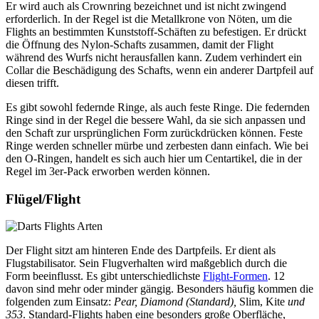
Er wird auch als Crownring bezeichnet und ist nicht zwingend
erforderlich. In der Regel ist die Metallkrone von Nöten, um die
Flights an bestimmten Kunststoff-Schäften zu befestigen. Er drückt
die Öffnung des Nylon-Schafts zusammen, damit der Flight
während des Wurfs nicht herausfallen kann. Zudem verhindert ein
Collar die Beschädigung des Schafts, wenn ein anderer Dartpfeil auf
diesen trifft.
Es gibt sowohl federnde Ringe, als auch feste Ringe. Die federnden
Ringe sind in der Regel die bessere Wahl, da sie sich anpassen und
den Schaft zur ursprünglichen Form zurückdrücken können. Feste
Ringe werden schneller mürbe und zerbesten dann einfach. Wie bei
den O-Ringen, handelt es sich auch hier um Centartikel, die in der
Regel im 3er-Pack erworben werden können.
Flügel/Flight
Der Flight sitzt am hinteren Ende des Dartpfeils. Er dient als
Flugstabilisator. Sein Flugverhalten wird maßgeblich durch die
Form beeinflusst. Es gibt unterschiedlichste
Flight-Formen
. 12
davon sind mehr oder minder gängig. Besonders häufig kommen die
folgenden zum Einsatz:
Pear,
Diamond (Standard),
Slim, Kite
und
353
. Standard-Flights haben eine besonders große Oberfläche,