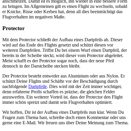
anschmelzen. Damit ist es möglich, ihn wieder in eine bessere Form
zu bringen. Im Allgemeinen gilt es einen Flight zu wechseln, sobald
er Knicke, Risse oder Kerben hat, denn all dies beeinträchtigt das
Flugverhalten im negativen Maße.
Protector
Mit dem Protector schließt der Aufbau eines Dartpfeils ab. Dieser
wird auf das Ende des Flights gesetzt und schützt diesen vor
weiteren Dartpfeilen. Triffst Du bei einem Wurf einen Dartpfeil, der
bereits in der Scheibe steckt, wird dieser vom Protector abgeleitet.
Meist schafft es der Protector sogar noch, dass der neue Pfeil
dennoch in der Darstcheibe stecken bleibt.
Der Protector besteht entweder aus Aluminium oder aus Nylon. Er
schützt Deine Flights und Schäfte vor der Beschädigung durch
nachfolgende
Dartpfeile
. Dies wird mit der Zeit immer wichtiger,
denn erfahrene Profis schaffen es präzise, die gleichen Felder
anzuwerfen. Ein weiterer Vorteil ist, dass der Protector den Flight
immer schön spreizt und damit sein Flugverhalten optimiert.
Wir hoffen, Dir ist der Aufbau eines Dartpfeils nun klar. Wenn Du
Fragen zum Thema hast, schreibe doch einen Kommentar oder uns
gerne eine E-Mail. Wir freuen uns über Deine Meinung zum Thema.