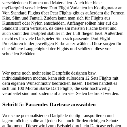
verschiedenen Formen und Materialien. Auch hier bietet
myDartpfeil verschiedene Dart Flight Varianten im Konfigurator an.
Von Standard Flights über Pear Flights gibt es außerdem die Formen
Kite, Slim und Fantail. Zudem kann man sich für Flights aus
Kunststoff oder Nylon entscheiden. Anfänger sollten hier auf die
Standard Form vertrauen, da diese am meisten Fläche bietet und
auch somit den Dartpfeil stabiler in der Luft fliegen lässt. Außerdem
macht es für viele Dartspieler Sinn sich passende Dart Flight
Protektoren in der jeweiligen Farbe auszuwählen. Diese sorgen für
eine höhere Langlebigkeit der Flights und schützen diese vor
schnellen Schäden.
Wer gerne noch mehr seine Dartpfeile designen bzw.
individualisieren möchte, kann sich außerdem 12 Sets Flights mit
dem eigenen Wunschmotiv bedrucken lassen. Hierbei handelt es
sich um 100 Micron starke Dart Flights, die sehr hochwertig
verarbeitet sind und zudem auf allen vier Seiten bedruckt werden.
Schritt 5: Passendes Dartcase auswählen
Wer seine personalisierten Dartpfeile richtig transportieren und
lagern möchte, sollte auf jeden Fall auch für den richtigen Schutz
aufkommen. Dieser wird zum Beispiel durch ein Dartcase geboten.