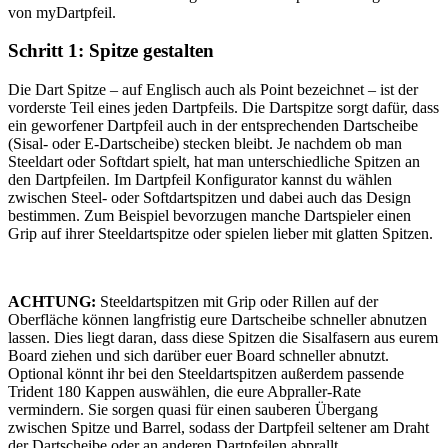
von myDartpfeil.
Schritt 1: Spitze gestalten
Die Dart Spitze – auf Englisch auch als Point bezeichnet – ist der
vorderste Teil eines jeden Dartpfeils. Die Dartspitze sorgt dafür, dass
ein geworfener Dartpfeil auch in der entsprechenden Dartscheibe
(Sisal- oder E-Dartscheibe) stecken bleibt. Je nachdem ob man
Steeldart oder Softdart spielt, hat man unterschiedliche Spitzen an
den Dartpfeilen. Im Dartpfeil Konfigurator kannst du wählen
zwischen Steel- oder Softdartspitzen und dabei auch das Design
bestimmen. Zum Beispiel bevorzugen manche Dartspieler einen
Grip auf ihrer Steeldartspitze oder spielen lieber mit glatten Spitzen.
ACHTUNG:
Steeldartspitzen mit Grip oder Rillen auf der
Oberfläche können langfristig eure Dartscheibe schneller abnutzen
lassen. Dies liegt daran, dass diese Spitzen die Sisalfasern aus eurem
Board ziehen und sich darüber euer Board schneller abnutzt.
Optional könnt ihr bei den Steeldartspitzen außerdem passende
Trident 180 Kappen auswählen, die eure Abpraller-Rate
vermindern. Sie sorgen quasi für einen sauberen Übergang
zwischen Spitze und Barrel, sodass der Dartpfeil seltener am Draht
der Dartscheibe oder an anderen Dartpfeilen abprallt.