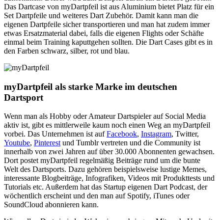
Das Dartcase von myDartpfeil ist aus Aluminium bietet Platz für ein
Set Dartpfeile und weiteres Dart Zubehör. Damit kann man die
eigenen Dartpfeile sicher transportieren und man hat zudem immer
etwas Ersatzmaterial dabei, falls die eigenen Flights oder Schäfte
einmal beim Training kaputtgehen sollten. Die Dart Cases gibt es in
den Farben schwarz, silber, rot und blau.
myDartpfeil als starke Marke im deutschen
Dartsport
Wenn man als Hobby oder Amateur Dartspieler auf Social Media
aktiv ist, gibt es mittlerweile kaum noch einen Weg an myDartpfeil
vorbei. Das Unternehmen ist auf
Facebook
,
Instagram
, Twitter,
Youtube
,
Pinterest
und Tumblr vertreten und die Community ist
innerhalb von zwei Jahren auf über 30.000 Abonnenten gewachsen.
Dort postet myDartpfeil regelmäßig Beiträge rund um die bunte
Welt des Dartsports. Dazu gehören beispielsweise lustige Memes,
interessante Blogbeiträge, Infografiken, Videos mit Produkttests und
Tutorials etc. Außerdem hat das Startup eigenen Dart Podcast, der
wöchentlich erscheint und den man auf Spotify, iTunes oder
SoundCloud abonnieren kann.