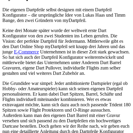
Die eigenen Dartpfeile selbst designen mit einem Dartpfeil
Konfigurator – die ursprüngliche Idee von Lukas Haas und Timm
Bange, den zwei Gründern von myDartpfeil.
Keine drei Monate später wurde der weltweit erste Dart
Konfigurator von den zwei Studenten ins Leben gerufen. Die
Vision: der perfekte Dartpfeil für Jedermann. Mittlerweile gibt es
den Dart Online Shop myDartpfeil seit knapp drei Jahren und das
junge
E-Commerce
Unternehmen ist in dieser Zeit stark gewachsen.
So hat sich auch der Dartpfeil Konfigurator weiterentwickelt und
mittlerweile bietet das Unternehmen unter Anderem Dart Barrel
Gravuren, eigene Dart Pullover, individuelle Flights zum selber
gestalten und viel weiteres Dart Zubehör an.
Die Grundidee war simpel: Jeder ambitionierte Dartspieler (egal ob
Hobby- oder Amateurspieler) kann sich seinen eigenen Dartpfeil
personalisieren. Er kann dabei Dart Spitzen, Barrel, Schäfte und
Flights individuell miteinander kombinieren. Wer es etwas
extravagant möchte, kann sich dazu auch noch passende Trident 180
Spitzen sowie Flight Protektoren und O-Ringe aussuchen.
Außerdem kann man den eigenen Dart Barrel mit einer Gravur
versehen und sich passend zu den Dartpfeilen ein hochwertiges
Dartcase bestellen. Doch gehen wir der Reihe nach, wir geben euch
nun eine detaillierte Anleitung durch den Dartpfeile Konfigurator