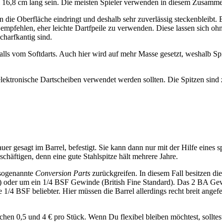
l 16,8 cm lang sein. Die meisten Spieler verwenden in diesem Zusam
n die Oberfläche eindringt und deshalb sehr zuverlässig steckenbleibt.
empfehlen, eher leichte Dartfpeile zu verwenden. Diese lassen sich o
charfkantig sind.
lls vom Softdarts. Auch hier wird auf mehr Masse gesetzt, weshalb Spi
 elektronische Dartscheiben verwendet werden sollten. Die Spitzen sind
enauer gesagt im Barrel, befestigt. Sie kann dann nur mit der Hilfe eine
chäftigen, denn eine gute Stahlspitze hält mehrere Jahre.
 sogenannte
Conversion Parts
zurückgreifen. In diesem Fall besitzen di
) oder um ein 1/4 BSF Gewinde (British Fine Standard). Das 2 BA Gewi
1/4 BSF beliebter. Hier müssen die Barrel allerdings recht breit ange
chen 0,5 und 4 € pro Stück. Wenn Du flexibel bleiben möchtest, soll