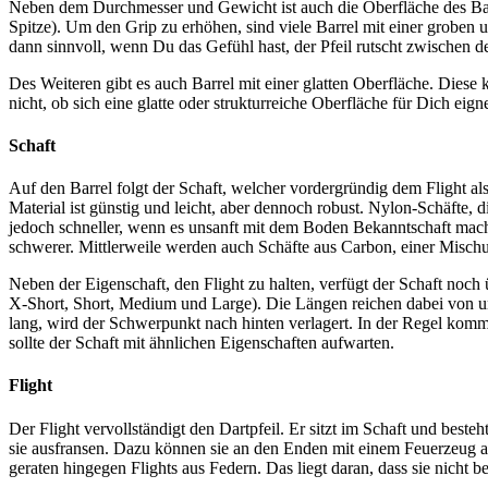
Neben dem Durchmesser und Gewicht ist auch die Oberfläche des Barre
Spitze). Um den Grip zu erhöhen, sind viele Barrel mit einer groben und
dann sinnvoll, wenn Du das Gefühl hast, der Pfeil rutscht zwischen
Des Weiteren gibt es auch Barrel mit einer glatten Oberfläche. Diese
nicht, ob sich eine glatte oder strukturreiche Oberfläche für Dich eig
Schaft
Auf den Barrel folgt der Schaft, welcher vordergründig dem Flight al
Material ist günstig und leicht, aber dennoch robust. Nylon-Schäfte, d
jedoch schneller, wenn es unsanft mit dem Boden Bekanntschaft macht
schwerer. Mittlerweile werden auch Schäfte aus Carbon, einer Mischun
Neben der Eigenschaft, den Flight zu halten, verfügt der Schaft noch
X-Short, Short, Medium und Large). Die Längen reichen dabei von unt
lang, wird der Schwerpunkt nach hinten verlagert. In der Regel kommen
sollte der Schaft mit ähnlichen Eigenschaften aufwarten.
Flight
Der Flight vervollständigt den Dartpfeil. Er sitzt im Schaft und best
sie ausfransen. Dazu können sie an den Enden mit einem Feuerzeug an
geraten hingegen Flights aus Federn. Das liegt daran, dass sie nicht be