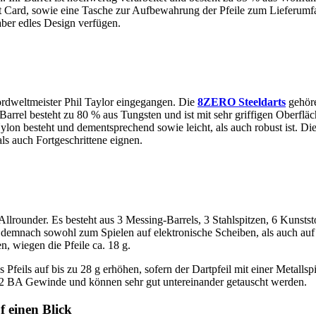
ut Card, sowie eine Tasche zur Aufbewahrung der Pfeile zum Lieferumfan
aber edles Design verfügen.
ordweltmeister Phil Taylor eingegangen. Die
8ZERO Steeldarts
gehöre
rrel besteht zu 80 % aus Tungsten und ist mit sehr griffigen Oberfläch
on besteht und dementsprechend sowie leicht, als auch robust ist. Di
als auch Fortgeschrittene eignen.
 Allrounder. Es besteht aus 3 Messing-Barrels, 3 Stahlspitzen, 6 Kunstst
e demnach sowohl zum Spielen auf elektronische Scheiben, als auch a
, wiegen die Pfeile ca. 18 g.
eils auf bis zu 28 g erhöhen, sofern der Dartpfeil mit einer Metallspi
das 2 BA Gewinde und können sehr gut untereinander getauscht werden.
f einen Blick