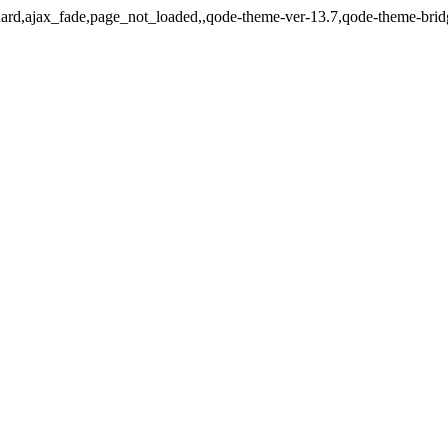
tandard,ajax_fade,page_not_loaded,,qode-theme-ver-13.7,qode-theme-bri