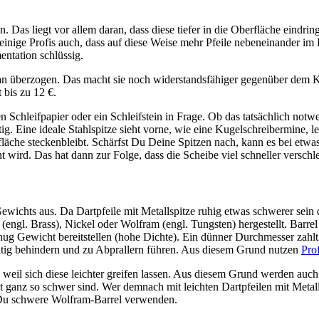
. Das liegt vor allem daran, dass diese tiefer in die Oberfläche eindr
einige Profis auch, dass auf diese Weise mehr Pfeile nebeneinander im
entation schlüssig.
itan überzogen. Das macht sie noch widerstandsfähiger gegenüber dem
 bis zu 12 €.
Schleifpapier oder ein Schleifstein in Frage. Ob das tatsächlich notwe
tig. Eine ideale Stahlspitze sieht vorne, wie eine Kugelschreibermine,
äche steckenbleibt. Schärfst Du Deine Spitzen nach, kann es bei etwas
t wird. Das hat dann zur Folge, dass die Scheibe viel schneller verschle
 Gewichts aus. Da Dartpfeile mit Metallspitze ruhig etwas schwerer sei
 (engl. Brass), Nickel oder Wolfram (engl. Tungsten) hergestellt. Barr
g Gewicht bereitstellen (hohe Dichte). Ein dünner Durchmesser zahlt 
itig behindern und zu Abprallern führen. Aus diesem Grund nutzen
Prof
eil sich diese leichter greifen lassen. Aus diesem Grund werden auch 
cht ganz so schwer sind. Wer demnach mit leichten Dartpfeilen mit Meta
t Du schwere Wolfram-Barrel verwenden.