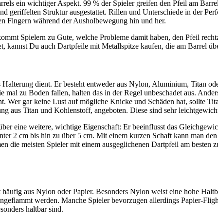
ls ein wichtiger Aspekt. 99 % der Spieler greifen den Pfeil am Barrel
 geriffelten Struktur ausgestattet. Rillen und Unterschiede in der Perfo
 den Fingern während der Ausholbewegung hin und her.
 kommt Spielern zu Gute, welche Probleme damit haben, den Pfeil rechtz
net, kannst Du auch Dartpfeile mit Metallspitze kaufen, die am Barrel üb
s Halterung dient. Er besteht entweder aus Nylon, Aluminium, Titan ode
ie mal zu Boden fallen, halten das in der Regel unbeschadet aus. Anders 
. Wer gar keine Lust auf mögliche Knicke und Schäden hat, sollte Titan
g aus Titan und Kohlenstoff, angeboten. Diese sind sehr leichtgewichti
 über eine weitere, wichtige Eigenschaft: Er beeinflusst das Gleichgew
er 2 cm bis hin zu über 5 cm. Mit einem kurzen Schaft kann man den S
 die meisten Spieler mit einem ausgeglichenen Dartpfeil am besten zure
eht häufig aus Nylon oder Papier. Besonders Nylon weist eine hohe Halt
geflammt werden. Manche Spieler bevorzugen allerdings Papier-Flights,
sonders haltbar sind.