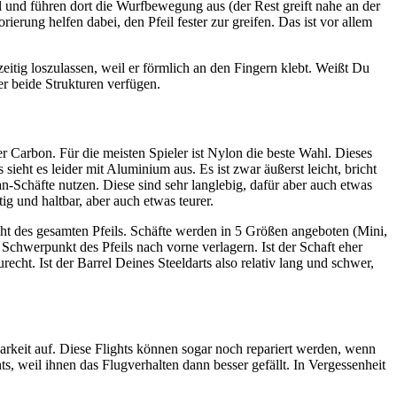
 und führen dort die Wurfbewegung aus (der Rest greift nahe an der
rierung helfen dabei, den Pfeil fester zur greifen. Das ist vor allem
eitig loszulassen, weil er förmlich an den Fingern klebt. Weißt Du
er beide Strukturen verfügen.
r Carbon. Für die meisten Spieler ist Nylon die beste Wahl. Dieses
sieht es leider mit Aluminium aus. Es ist zwar äußerst leicht, bricht
-Schäfte nutzen. Diese sind sehr langlebig, dafür aber auch etwas
g und haltbar, aber auch etwas teurer.
icht des gesamten Pfeils. Schäfte werden in 5 Größen angeboten (Mini,
chwerpunkt des Pfeils nach vorne verlagern. Ist der Schaft eher
cht. Ist der Barrel Deines Steeldarts also relativ lang und schwer,
barkeit auf. Diese Flights können sogar noch repariert werden, wenn
 weil ihnen das Flugverhalten dann besser gefällt. In Vergessenheit