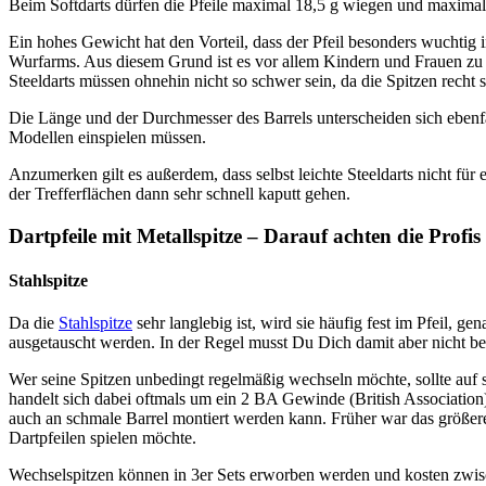
Beim Softdarts dürfen die Pfeile maximal 18,5 g wiegen und maxima
Ein hohes Gewicht hat den Vorteil, dass der Pfeil besonders wuchtig i
Wurfarms. Aus diesem Grund ist es vor allem Kindern und Frauen zu 
Steeldarts müssen ohnehin nicht so schwer sein, da die Spitzen recht s
Die Länge und der Durchmesser des Barrels unterscheiden sich ebenfa
Modellen einspielen müssen.
Anzumerken gilt es außerdem, dass selbst leichte Steeldarts nicht für
der Trefferflächen dann sehr schnell kaputt gehen.
Dartpfeile mit Metallspitze – Darauf achten die Profis
Stahlspitze
Da die
Stahlspitze
sehr langlebig ist, wird sie häufig fest im Pfeil, g
ausgetauscht werden. In der Regel musst Du Dich damit aber nicht bes
Wer seine Spitzen unbedingt regelmäßig wechseln möchte, sollte auf
handelt sich dabei oftmals um ein 2 BA Gewinde (British Association
auch an schmale Barrel montiert werden kann. Früher war das größere 
Dartpfeilen spielen möchte.
Wechselspitzen können in 3er Sets erworben werden und kosten zwis