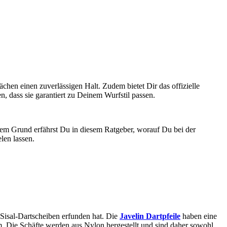
ächen einen zuverlässigen Halt. Zudem bietet Dir das offizielle
dass sie garantiert zu Deinem Wurfstil passen.
esem Grund erfährst Du in diesem Ratgeber, worauf Du bei der
len lassen.
 Sisal-Dartscheiben erfunden hat. Die
Javelin Dartpfeile
haben eine
am. Die Schäfte werden aus Nylon hergestellt und sind daher sowohl