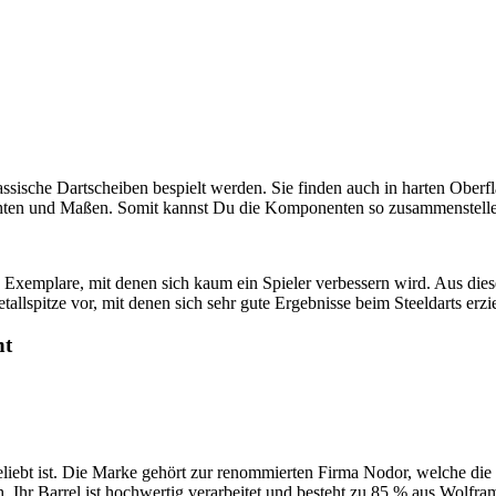
assische Dartscheiben bespielt werden. Sie finden auch in harten Oberfl
en und Maßen. Somit kannst Du die Komponenten so zusammenstellen, 
uch Exemplare, mit denen sich kaum ein Spieler verbessern wird. Aus di
allspitze vor, mit denen sich sehr gute Ergebnisse beim Steeldarts erzie
ht
eliebt ist. Die Marke gehört zur renommierten Firma Nodor, welche die
h. Ihr Barrel ist hochwertig verarbeitet und besteht zu 85 % aus Wolfr