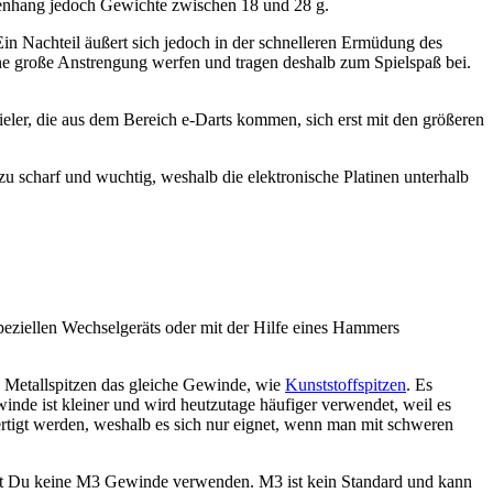
menhang jedoch Gewichte zwischen 18 und 28 g.
 Ein Nachteil äußert sich jedoch in der schnelleren Ermüdung des
hne große Anstrengung werfen und tragen deshalb zum Spielspaß bei.
eler, die aus dem Bereich e-Darts kommen, sich erst mit den größeren
 zu scharf und wuchtig, weshalb die elektronische Platinen unterhalb
s speziellen Wechselgeräts oder mit der Hilfe eines Hammers
e Metallspitzen das gleiche Gewinde, wie
Kunststoffspitzen
. Es
nde ist kleiner und wird heutzutage häufiger verwendet, weil es
fertigt werden, weshalb es sich nur eignet, wenn man mit schweren
test Du keine M3 Gewinde verwenden. M3 ist kein Standard und kann