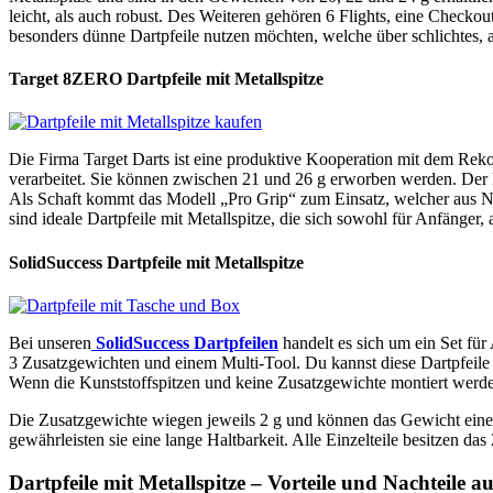
leicht, als auch robust. Des Weiteren gehören 6 Flights, eine Checko
besonders dünne Dartpfeile nutzen möchten, welche über schlichtes, 
Target 8ZERO Dartpfeile mit Metallspitze
Die Firma Target Darts ist eine produktive Kooperation mit dem Rek
verarbeitet. Sie können zwischen 21 und 26 g erworben werden. Der Ba
Als Schaft kommt das Modell „Pro Grip“ zum Einsatz, welcher aus Nyl
sind ideale Dartpfeile mit Metallspitze, die sich sowohl für Anfänger, 
SolidSuccess Dartpfeile mit Metallspitze
Bei unseren
SolidSuccess Dartpfeilen
handelt es sich um ein Set für
3 Zusatzgewichten und einem Multi-Tool. Du kannst diese Dartpfeil
Wenn die Kunststoffspitzen und keine Zusatzgewichte montiert werden
Die Zusatzgewichte wiegen jeweils 2 g und können das Gewicht eines Pf
gewährleisten sie eine lange Haltbarkeit. Alle Einzelteile besitzen 
Dartpfeile mit Metallspitze – Vorteile und Nachteile au