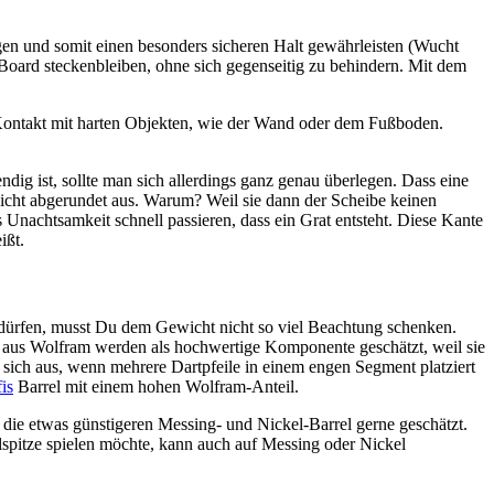
ingen und somit einen besonders sicheren Halt gewährleisten (Wucht
 Board steckenbleiben, ohne sich gegenseitig zu behindern. Mit dem
 Kontakt mit harten Objekten, wie der Wand oder dem Fußboden.
ndig ist, sollte man sich allerdings ganz genau überlegen. Dass eine
 leicht abgerundet aus. Warum? Weil sie dann der Scheibe keinen
 Unachtsamkeit schnell passieren, dass ein Grat entsteht. Diese Kante
ißt.
n dürfen, musst Du dem Gewicht nicht so viel Beachtung schenken.
el aus Wolfram werden als hochwertige Komponente geschätzt, weil sie
sich aus, wenn mehrere Dartpfeile in einem engen Segment platziert
is
Barrel mit einem hohen Wolfram-Anteil.
die etwas günstigeren Messing- und Nickel-Barrel gerne geschätzt.
llspitze spielen möchte, kann auch auf Messing oder Nickel