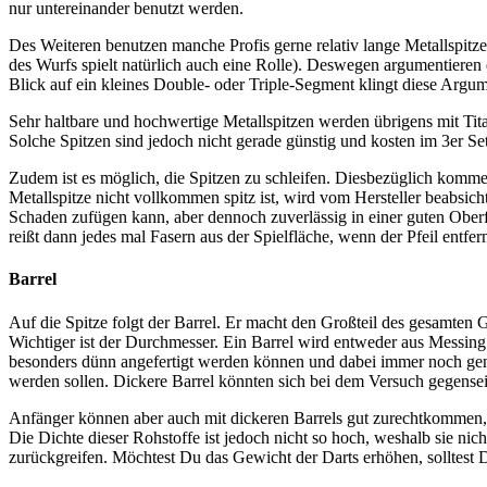
nur untereinander benutzt werden.
Des Weiteren benutzen manche Profis gerne relativ lange Metallspitzen
des Wurfs spielt natürlich auch eine Rolle). Deswegen argumentieren 
Blick auf ein kleines Double- oder Triple-Segment klingt diese Argum
Sehr haltbare und hochwertige Metallspitzen werden übrigens mit T
Solche Spitzen sind jedoch nicht gerade günstig und kosten im 3er Set
Zudem ist es möglich, die Spitzen zu schleifen. Diesbezüglich kommen 
Metallspitze nicht vollkommen spitz ist, wird vom Hersteller beabsich
Schaden zufügen kann, aber dennoch zuverlässig in einer guten Oberfl
reißt dann jedes mal Fasern aus der Spielfläche, wenn der Pfeil entfern
Barrel
Auf die Spitze folgt der Barrel. Er macht den Großteil des gesamten
Wichtiger ist der Durchmesser. Ein Barrel wird entweder aus Messing
besonders dünn angefertigt werden können und dabei immer noch genu
werden sollen. Dickere Barrel könnten sich bei dem Versuch gegense
Anfänger können aber auch mit dickeren Barrels gut zurechtkommen, w
Die Dichte dieser Rohstoffe ist jedoch nicht so hoch, weshalb sie ni
zurückgreifen. Möchtest Du das Gewicht der Darts erhöhen, solltes