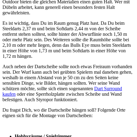
Outdoor bieten die gleichen Materialien einen guten Halt. Wer mit
Dübeln arbeitet, kann generell einen besonders festen Halt
gewährleisten.
Es ist wichtig, dass Du im Raum genug Platz hast. Da Du beim
Steeldarts 2,37 m und beim Softdarts 2,44 m von der Scheibe
entfernt stehen solltest, sollte hinter der Abwurflinie noch 1,50 m
oder mehr Platz sein. Des Weiteren sollte die Raumhöhe sollte bei
2,10 m oder mehr liegen, denn das Bulls Eye muss beim Steeldarts
in einer Höhe von 1,73 m und beim Softdarts in einer Höhe von
1,72 m hängen.
Auch neben der Dartscheibe sollte noch etwas Freiraum vorhanden
sein. Der Wurf kann auch bei geübten Spielern mal daneben gehen,
weshalb in einem Abstand von je 50 cm zu den Seiten keine
sensiblen Dinge, wie Bilder, hängen sollten. Wer seine Wand
schützen möchte, sollte sich einen sogenannten
Dart Surround
kaufen
oder eine Sperrholzplatte zwischen Scheibe und Wand
befestigen. Auch Styropor funktioniert.
Du fragst Dich, wo die Dartscheibe hängen soll? Folgende Orte
eignen sich für die Montage von Dartscheiben:
Hobbyräume / Spielzimmer